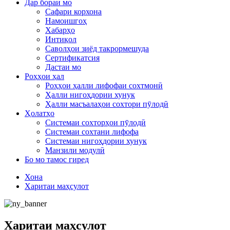
Дар бораи мо
Сафари корхона
Намоишгоҳ
Хабарҳо
Интиқол
Саволҳои зиёд такрормешуда
Сертификатсия
Дастаи мо
Роҳҳои ҳал
Роҳҳои ҳалли лифофаи сохтмонӣ
Ҳалли нигоҳдории хунук
Ҳалли масъалаҳои сохтори пӯлодӣ
Ҳолатҳо
Системаи сохторҳои пӯлодӣ
Системаи сохтани лифофа
Системаи нигоҳдории хунук
Манзили модулӣ
Бо мо тамос гиред
Хона
Харитаи маҳсулот
Харитаи маҳсулот