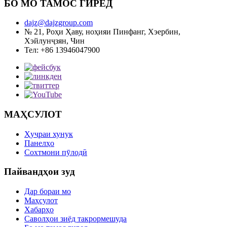
БО МО ТАМОС ГИРЕД
dajz@dajzgroup.com
№ 21, Роҳи Ҳаву, ноҳияи Пинфанг, Хэербин,
Хэйлунҷзян, Чин
Тел: +86 13946047900
МАҲСУЛОТ
Ҳуҷраи хунук
Панелҳо
Сохтмони пӯлодӣ
Пайвандҳои зуд
Дар бораи мо
Маҳсулот
Хабарҳо
Саволҳои зиёд такрормешуда