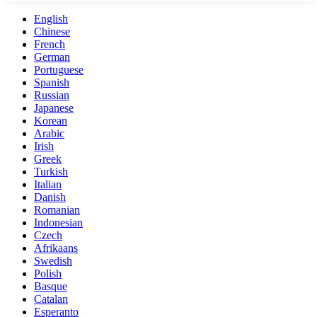
English
Chinese
French
German
Portuguese
Spanish
Russian
Japanese
Korean
Arabic
Irish
Greek
Turkish
Italian
Danish
Romanian
Indonesian
Czech
Afrikaans
Swedish
Polish
Basque
Catalan
Esperanto