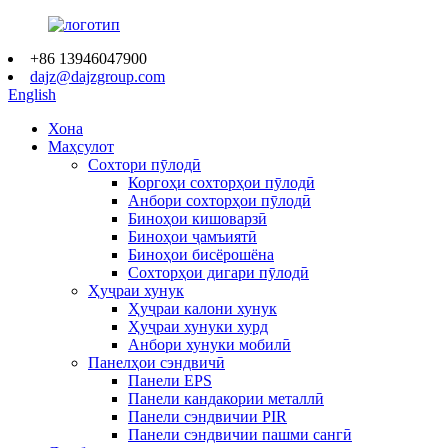
+86 13946047900
dajz@dajzgroup.com
English
Хона
Маҳсулот
Сохтори пӯлодӣ
Коргоҳи сохторҳои пӯлодӣ
Анбори сохторҳои пӯлодӣ
Биноҳои кишоварзӣ
Биноҳои ҷамъиятӣ
Биноҳои бисёрошёна
Сохторҳои дигари пӯлодӣ
Ҳуҷраи хунук
Ҳуҷраи калони хунук
Ҳуҷраи хунуки хурд
Анбори хунуки мобилӣ
Панелҳои сэндвичӣ
Панели EPS
Панели кандакории металлӣ
Панели сэндвичии PIR
Панели сэндвичии пашми сангӣ