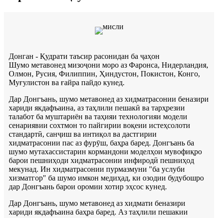
Донган - Қудрати таъсир расонидан ба ҷаҳон
Шумо метавонед мизоҷони моро аз Фаронса, Нидерландия,
Олмон, Русия, Филиппин, Ҳиндустон, Покистон, Конго,
Муғулистон ва ғайра пайдо кунед.
Дар Донгъань, шумо метавонед аз хидматрасонии беназири
хариди якдафъаина, аз таҳлили пешакӣ ва тарҳрезии
талабот ба муштариён ва таҳияи технологияи модели
сенариявии сохтмон то пайгирии воқеии истеҳсолоти
стандартӣ, санҷиш ва интиқол ва дастгирии
хидматрасонии пас аз фурӯш, баҳра баред. Донгъань ба
шумо мутахассистарин кормандони моделҳои мувофиқро
барои пешниҳоди хидматрасонии инфиродӣ пешниҳод
мекунад. Ин хидматрасонии пурмазмуни "ба услуби
хизматгор" ба шумо имкон медиҳад, ки озодии будубошро
дар Донгъань барои оромии хотир эҳсос кунед.
Дар Донгъань, шумо метавонед аз хидмати беназири
хариди якдафъаина баҳра баред. Аз таҳлили пешакии