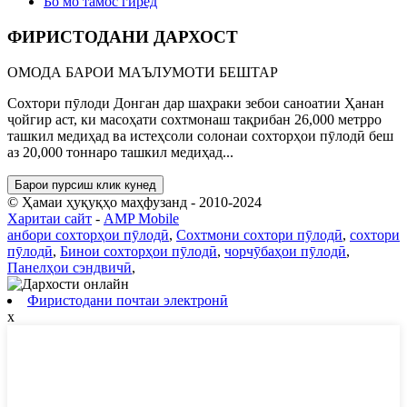
Бо мо тамос гиред
ФИРИСТОДАНИ ДАРХОСТ
ОМОДА БАРОИ МАЪЛУМОТИ БЕШТАР
Сохтори пӯлоди Донган дар шаҳраки зебои саноатии Ҳанан
ҷойгир аст, ки масоҳати сохтмонаш тақрибан 26,000 метрро
ташкил медиҳад ва истеҳсоли солонаи сохторҳои пӯлодӣ беш
аз 20,000 тоннаро ташкил медиҳад...
Барои пурсиш клик кунед
© Ҳамаи ҳуқуқҳо маҳфузанд - 2010-2024
Харитаи сайт
-
AMP Mobile
анбори сохторҳои пӯлодӣ
,
Сохтмони сохтори пӯлодӣ
,
сохтори
пӯлодӣ
,
Бинои сохторҳои пӯлодӣ
,
чорчӯбаҳои пӯлодӣ
,
Панелҳои сэндвичӣ
,
Фиристодани почтаи электронӣ
x