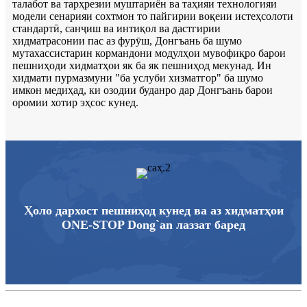
талабот ва тарҳрезии муштариён ва таҳияи технологияи
модели сенарияи сохтмон то пайгирии воқеии истеҳсолоти
стандартӣ, санҷиш ва интиқол ва дастгирии
хидматрасонии пас аз фурӯш, Донгъань ба шумо
мутахассистарин кормандони модулҳои мувофиқро барои
пешниҳоди хидматҳои як ба як пешниҳод мекунад. Ин
хидмати пурмазмуни "ба услуби хизматгор" ба шумо
имкон медиҳад, ки озодии буданро дар Донгъань барои
оромии хотир эҳсос кунед.
Ҳоло дархост пешниҳод кунед ва аз хидматҳои
ONE-STOP Dong`an лаззат баред