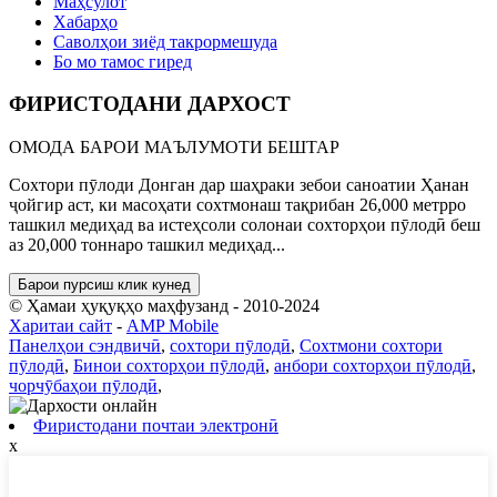
Маҳсулот
Хабарҳо
Саволҳои зиёд такрормешуда
Бо мо тамос гиред
ФИРИСТОДАНИ ДАРХОСТ
ОМОДА БАРОИ МАЪЛУМОТИ БЕШТАР
Сохтори пӯлоди Донган дар шаҳраки зебои саноатии Ҳанан
ҷойгир аст, ки масоҳати сохтмонаш тақрибан 26,000 метрро
ташкил медиҳад ва истеҳсоли солонаи сохторҳои пӯлодӣ беш
аз 20,000 тоннаро ташкил медиҳад...
Барои пурсиш клик кунед
© Ҳамаи ҳуқуқҳо маҳфузанд - 2010-2024
Харитаи сайт
-
AMP Mobile
Панелҳои сэндвичӣ
,
сохтори пӯлодӣ
,
Сохтмони сохтори
пӯлодӣ
,
Бинои сохторҳои пӯлодӣ
,
анбори сохторҳои пӯлодӣ
,
чорчӯбаҳои пӯлодӣ
,
Фиристодани почтаи электронӣ
x