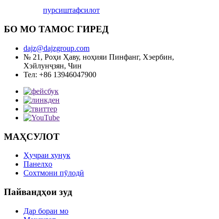
пурсиш
тафсилот
БО МО ТАМОС ГИРЕД
dajz@dajzgroup.com
№ 21, Роҳи Ҳаву, ноҳияи Пинфанг, Хэербин,
Хэйлунҷзян, Чин
Тел: +86 13946047900
МАҲСУЛОТ
Ҳуҷраи хунук
Панелҳо
Сохтмони пӯлодӣ
Пайвандҳои зуд
Дар бораи мо