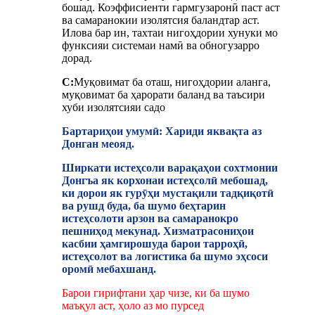
бошад. Коэффисиенти гармгузаронӣ паст аст
ва самаранокии изолятсия баландтар аст.
Илова бар ин, тахтаи нигоҳдории хунуки мо
функсияи системаи намӣ ва обногузарро
дорад.
C:
Муқовимат ба оташ, нигоҳдории аланга,
муқовимат ба ҳарорати баланд ва таъсири
хуби изолятсияи садо
Бартариҳои умумӣ: Хариди яквақта аз
Донган меояд.
Ширкати истеҳсоли варақаҳои сохтмонии
Донгъа як корхонаи истеҳсолӣ мебошад,
ки дорои як гурӯҳи мустақили тадқиқотӣ
ва рушд буда, ба шумо беҳтарин
истеҳсолоти арзон ва самаранокро
пешниҳод мекунад. Хизматрасониҳои
касбии ҳамгирошуда барои тарроҳӣ,
истеҳсолот ва логистика ба шумо эҳсоси
оромӣ мебахшанд.
Барои гирифтани ҳар чизе, ки ба шумо
маъқул аст, ҳоло аз мо пурсед