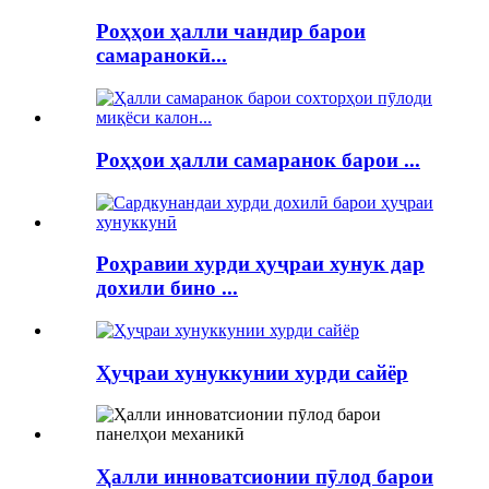
Роҳҳои ҳалли чандир барои
самаранокӣ...
Роҳҳои ҳалли самаранок барои ...
Роҳравии хурди ҳуҷраи хунук дар
дохили бино ...
Ҳуҷраи хунуккунии хурди сайёр
Ҳалли инноватсионии пӯлод барои