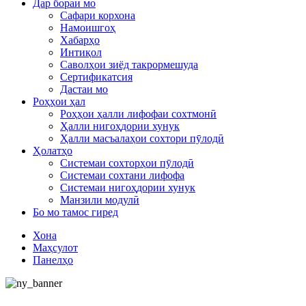
Дар бораи мо
Сафари корхона
Намоишгоҳ
Хабарҳо
Интиқол
Саволҳои зиёд такрормешуда
Сертификатсия
Дастаи мо
Роҳҳои ҳал
Роҳҳои ҳалли лифофаи сохтмонӣ
Ҳалли нигоҳдории хунук
Ҳалли масъалаҳои сохтори пӯлодӣ
Ҳолатҳо
Системаи сохторҳои пӯлодӣ
Системаи сохтани лифофа
Системаи нигоҳдории хунук
Манзили модулӣ
Бо мо тамос гиред
Хона
Маҳсулот
Панелҳо