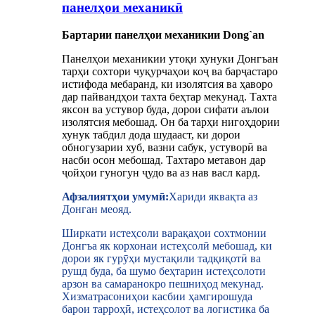
панелҳои механикӣ
Бартарии панелҳои механикии Dong`an
Панелҳои механикии утоқи хунуки Донгъан
тарҳи сохтори чуқурчаҳои коҷ ва барҷастаро
истифода мебаранд, ки изолятсия ва ҳаворо
дар пайвандҳои тахта беҳтар мекунад. Тахта
яксон ва устувор буда, дорои сифати аълои
изолятсия мебошад. Он ба тарҳи нигоҳдории
хунук табдил дода шудааст, ки дорои
обногузарии хуб, вазни сабук, устуворӣ ва
насби осон мебошад. Тахтаро метавон дар
ҷойҳои гуногун ҷудо ва аз нав васл кард.
Афзалиятҳои умумӣ:
Хариди яквақта аз
Донган меояд.
Ширкати истеҳсоли варақаҳои сохтмонии
Донгъа як корхонаи истеҳсолӣ мебошад, ки
дорои як гурӯҳи мустақили тадқиқотӣ ва
рушд буда, ба шумо беҳтарин истеҳсолоти
арзон ва самаранокро пешниҳод мекунад.
Хизматрасониҳои касбии ҳамгирошуда
барои тарроҳӣ, истеҳсолот ва логистика ба