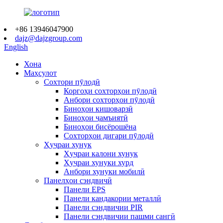
+86 13946047900
dajz@dajzgroup.com
English
Хона
Маҳсулот
Сохтори пӯлодӣ
Коргоҳи сохторҳои пӯлодӣ
Анбори сохторҳои пӯлодӣ
Биноҳои кишоварзӣ
Биноҳои ҷамъиятӣ
Биноҳои бисёрошёна
Сохторҳои дигари пӯлодӣ
Ҳуҷраи хунук
Ҳуҷраи калони хунук
Ҳуҷраи хунуки хурд
Анбори хунуки мобилӣ
Панелҳои сэндвичӣ
Панели EPS
Панели кандакории металлӣ
Панели сэндвичии PIR
Панели сэндвичии пашми сангӣ