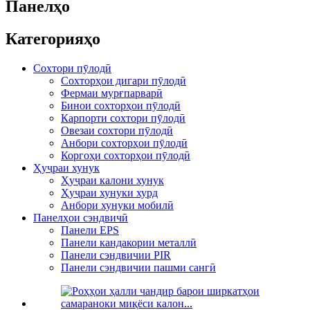
Панелҳо
Категорияҳо
Сохтори пӯлодӣ
Сохторҳои дигари пӯлодӣ
Фермаи мурғпарварӣ
Бинои сохторҳои пӯлодӣ
Карпорти сохтори пӯлодӣ
Овезаи сохтори пӯлодӣ
Анбори сохторҳои пӯлодӣ
Коргоҳи сохторҳои пӯлодӣ
Ҳуҷраи хунук
Ҳуҷраи калони хунук
Ҳуҷраи хунуки хурд
Анбори хунуки мобилӣ
Панелҳои сэндвичӣ
Панели EPS
Панели кандакории металлӣ
Панели сэндвичии PIR
Панели сэндвичии пашми сангӣ