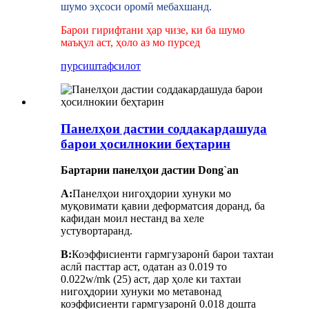
шумо эҳсоси оромӣ мебахшанд.
Барои гирифтани ҳар чизе, ки ба шумо
маъқул аст, ҳоло аз мо пурсед
пурсиш
тафсилот
Панелҳои дастии соддакардашуда
барои ҳосилнокии беҳтарин
Бартарии панелҳои дастии Dong`an
A:
Панелҳои нигоҳдории хунуки мо
муқовимати қавии деформатсия доранд, ба
кафидан моил нестанд ва хеле
устувортаранд.
B:
Коэффисиенти гармгузаронӣ барои тахтаи
аслӣ пасттар аст, одатан аз 0.019 то
0.022w/mk (25) аст, дар ҳоле ки тахтаи
нигоҳдории хунуки мо метавонад
коэффисиенти гармгузаронӣ 0.018 дошта