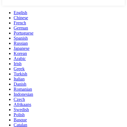
English
Chinese
French
German
Portuguese
Spanish
Russian
Japanese
Korean
Arabic
Irish
Greek
Turkish
Italian
Danish
Romanian
Indonesian
Czech
Afrikaans
Swedish
Polish
Basque
Catalan