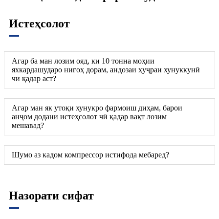
Истеҳсолот
Агар ба ман лозим ояд, ки 10 тонна моҳии
яхкардашударо нигоҳ дорам, андозаи ҳуҷраи хунуккунӣ
чӣ қадар аст?
Агар ман як утоқи хунукро фармоиш диҳам, барои
анҷом додани истеҳсолот чӣ қадар вақт лозим
мешавад?
Шумо аз кадом компрессор истифода мебаред?
Назорати сифат