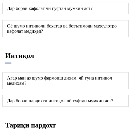
Дар бораи кафолат чӣ гуфтан мумкин аст?
Оё шумо интиқоли бехатар ва боэътимоди маҳсулотро
кафолат медиҳед?
Интиқол
Агар ман аз шумо фармоиш диҳам, чӣ гуна интиқол
медиҳам?
Дар бораи пардохти интиқол чӣ гуфтан мумкин аст?
Тариқи пардохт