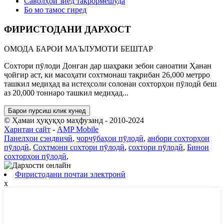
Саволҳои зиёд такрормешуда
Бо мо тамос гиред
ФИРИСТОДАНИ ДАРХОСТ
ОМОДА БАРОИ МАЪЛУМОТИ БЕШТАР
Сохтори пӯлоди Донган дар шаҳраки зебои саноатии Ҳанан
ҷойгир аст, ки масоҳати сохтмонаш тақрибан 26,000 метрро
ташкил медиҳад ва истеҳсоли солонаи сохторҳои пӯлодӣ беш
аз 20,000 тоннаро ташкил медиҳад...
Барои пурсиш клик кунед
© Ҳамаи ҳуқуқҳо маҳфузанд - 2010-2024
Харитаи сайт
-
AMP Mobile
Панелҳои сэндвичӣ
,
чорчӯбаҳои пӯлодӣ
,
анбори сохторҳои
пӯлодӣ
,
Сохтмони сохтори пӯлодӣ
,
сохтори пӯлодӣ
,
Бинои
сохторҳои пӯлодӣ
,
Фиристодани почтаи электронӣ
x