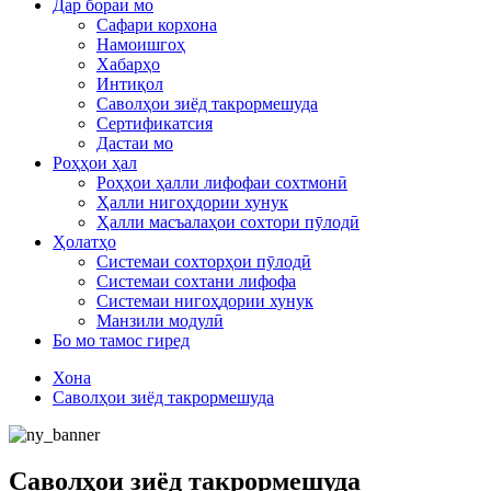
Дар бораи мо
Сафари корхона
Намоишгоҳ
Хабарҳо
Интиқол
Саволҳои зиёд такрормешуда
Сертификатсия
Дастаи мо
Роҳҳои ҳал
Роҳҳои ҳалли лифофаи сохтмонӣ
Ҳалли нигоҳдории хунук
Ҳалли масъалаҳои сохтори пӯлодӣ
Ҳолатҳо
Системаи сохторҳои пӯлодӣ
Системаи сохтани лифофа
Системаи нигоҳдории хунук
Манзили модулӣ
Бо мо тамос гиред
Хона
Саволҳои зиёд такрормешуда
Саволҳои зиёд такрормешуда