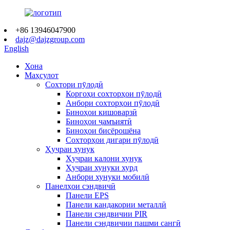
+86 13946047900
dajz@dajzgroup.com
English
Хона
Маҳсулот
Сохтори пӯлодӣ
Коргоҳи сохторҳои пӯлодӣ
Анбори сохторҳои пӯлодӣ
Биноҳои кишоварзӣ
Биноҳои ҷамъиятӣ
Биноҳои бисёрошёна
Сохторҳои дигари пӯлодӣ
Ҳуҷраи хунук
Ҳуҷраи калони хунук
Ҳуҷраи хунуки хурд
Анбори хунуки мобилӣ
Панелҳои сэндвичӣ
Панели EPS
Панели кандакории металлӣ
Панели сэндвичии PIR
Панели сэндвичии пашми сангӣ