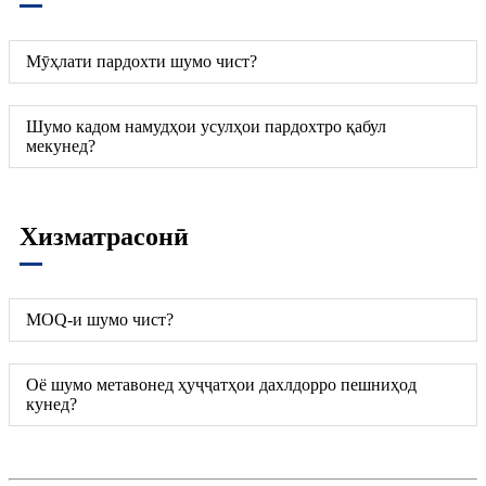
Мӯҳлати пардохти шумо чист?
Шумо кадом намудҳои усулҳои пардохтро қабул
мекунед?
Хизматрасонӣ
MOQ-и шумо чист?
Оё шумо метавонед ҳуҷҷатҳои дахлдорро пешниҳод
кунед?