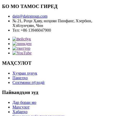
БО МО ТАМОС ГИРЕД
dajz@dajzgroup.com
№ 21, Роҳи Ҳаву, ноҳияи Пинфанг, Хэербин,
Хэйлунҷзян, Чин
Тел: +86 13946047900
МАҲСУЛОТ
Ҳуҷраи хунук
Панелҳо
Сохтмони пӯлодӣ
Пайвандҳои зуд
Дар бораи мо
Маҳсулот
Хабарҳо