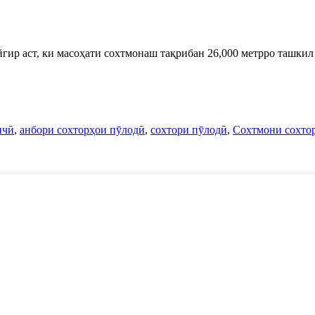
ир аст, ки масоҳати сохтмонаш тақрибан 26,000 метрро ташкил 
ичӣ
,
анбори сохторҳои пӯлодӣ
,
сохтори пӯлодӣ
,
Сохтмони сохто