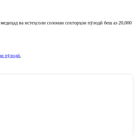
медиҳад ва истеҳсоли солонаи сохторҳои пӯлодӣ беш аз 20,000
ри пӯлодӣ
,