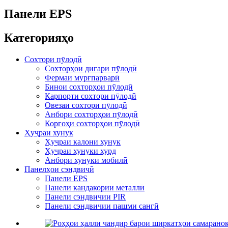
Панели EPS
Категорияҳо
Сохтори пӯлодӣ
Сохторҳои дигари пӯлодӣ
Фермаи мурғпарварӣ
Бинои сохторҳои пӯлодӣ
Карпорти сохтори пӯлодӣ
Овезаи сохтори пӯлодӣ
Анбори сохторҳои пӯлодӣ
Коргоҳи сохторҳои пӯлодӣ
Ҳуҷраи хунук
Ҳуҷраи калони хунук
Ҳуҷраи хунуки хурд
Анбори хунуки мобилӣ
Панелҳои сэндвичӣ
Панели EPS
Панели кандакории металлӣ
Панели сэндвичии PIR
Панели сэндвичии пашми сангӣ