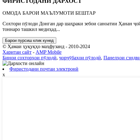
ФИРИСТОДАНИ ДАРХОСТ
ОМОДА БАРОИ МАЪЛУМОТИ БЕШТАР
Сохтори пӯлоди Донган дар шаҳраки зебои саноатии Ҳанан ҷойг
тоннаро ташкил медиҳад...
Барои пурсиш клик кунед
© Ҳамаи ҳуқуқҳо маҳфузанд - 2010-2024
Харитаи сайт
-
AMP Mobile
Бинои сохторҳои пӯлодӣ
,
чорчӯбаҳои пӯлодӣ
,
Панелҳои сэндв
Фиристодани почтаи электронӣ
x