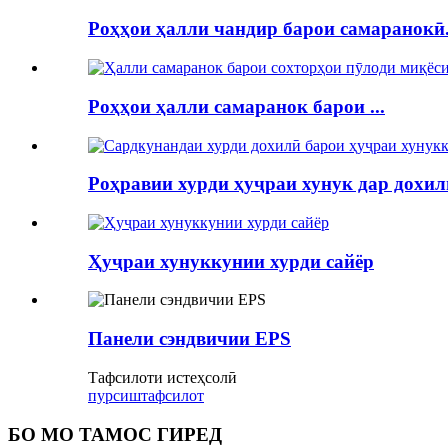
Роҳҳои ҳалли чандир барои самаранокӣ.
Роҳҳои ҳалли самаранок барои ...
Роҳравии хурди ҳуҷраи хунук дар дохили
Ҳуҷраи хунуккунии хурди сайёр
Панели сэндвичии EPS
Тафсилоти истеҳсолӣ
пурсиш
тафсилот
БО МО ТАМОС ГИРЕД