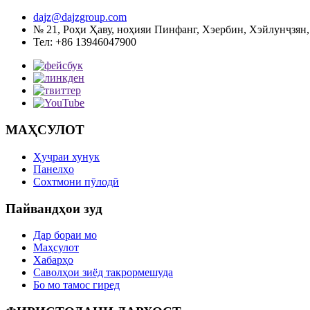
dajz@dajzgroup.com
№ 21, Роҳи Ҳаву, ноҳияи Пинфанг, Хэербин, Хэйлунҷзян
Тел: +86 13946047900
МАҲСУЛОТ
Ҳуҷраи хунук
Панелҳо
Сохтмони пӯлодӣ
Пайвандҳои зуд
Дар бораи мо
Маҳсулот
Хабарҳо
Саволҳои зиёд такрормешуда
Бо мо тамос гиред