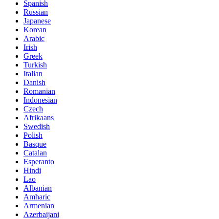
Spanish
Russian
Japanese
Korean
Arabic
Irish
Greek
Turkish
Italian
Danish
Romanian
Indonesian
Czech
Afrikaans
Swedish
Polish
Basque
Catalan
Esperanto
Hindi
Lao
Albanian
Amharic
Armenian
Azerbaijani