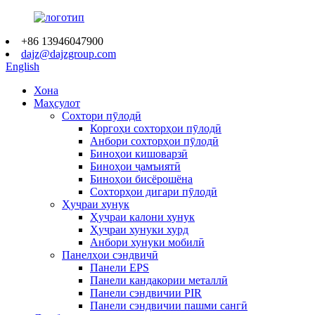
+86 13946047900
dajz@dajzgroup.com
English
Хона
Маҳсулот
Сохтори пӯлодӣ
Коргоҳи сохторҳои пӯлодӣ
Анбори сохторҳои пӯлодӣ
Биноҳои кишоварзӣ
Биноҳои ҷамъиятӣ
Биноҳои бисёрошёна
Сохторҳои дигари пӯлодӣ
Ҳуҷраи хунук
Ҳуҷраи калони хунук
Ҳуҷраи хунуки хурд
Анбори хунуки мобилӣ
Панелҳои сэндвичӣ
Панели EPS
Панели кандакории металлӣ
Панели сэндвичии PIR
Панели сэндвичии пашми сангӣ