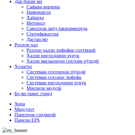
Дар бораи мо
Сафари корхона
Намоишгоҳ
Хабарҳо
Интиқол
Саволҳои зиёд такрормешуда
Сертификатсия
Дастаи мо
Роҳҳои ҳал
Роҳҳои ҳалли лифофаи сохтмонӣ
Ҳалли нигоҳдории хунук
Ҳалли масъалаҳои сохтори пӯлодӣ
Ҳолатҳо
Системаи сохторҳои пӯлодӣ
Системаи сохтани лифофа
Системаи нигоҳдории хунук
Манзили модулӣ
Бо мо тамос гиред
Хона
Маҳсулот
Панелҳои сэндвичӣ
Панели EPS