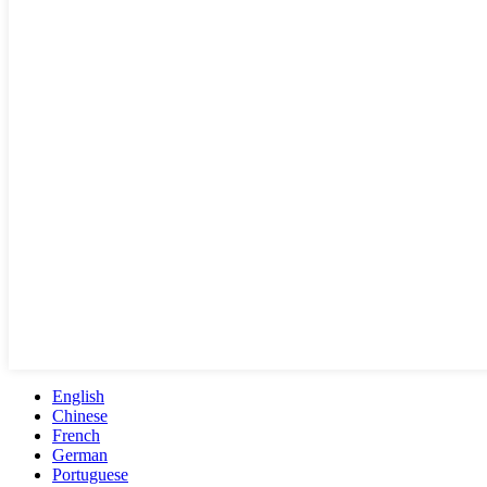
English
Chinese
French
German
Portuguese