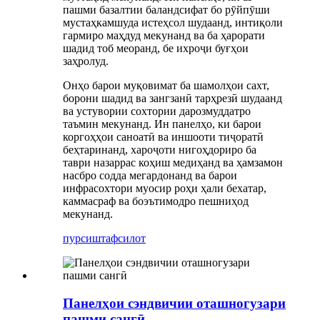
пашми базалтии баландсифат бо рӯйпӯши
мустаҳкамшуда истеҳсол шудаанд, интиқоли
гармиро маҳдуд мекунанд ва ба ҳарорати
шадид тоб меоранд, бе ихроҷи буғҳои
заҳролуд.
Онҳо барои муқовимат ба шамолҳои сахт,
борони шадид ва зангзанӣ тарҳрезӣ шудаанд
ва устувории сохтории дарозмуддатро
таъмин мекунанд. Ин панелҳо, ки барои
коргоҳҳои саноатӣ ва иншооти тиҷоратӣ
беҳтаринанд, хароҷоти нигоҳдориро ба
таври назаррас коҳиш медиҳанд ва ҳамзамон
насбро содда мегардонанд ва барои
инфрасохтори муосир роҳи ҳали бехатар,
каммасраф ва боэътимодро пешниҳод
мекунанд.
пурсиш
тафсилот
Панелҳои сэндвичии оташногузари
пашми сангӣ