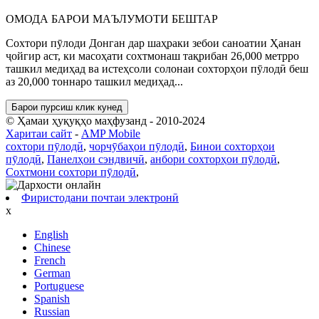
ОМОДА БАРОИ МАЪЛУМОТИ БЕШТАР
Сохтори пӯлоди Донган дар шаҳраки зебои саноатии Ҳанан
ҷойгир аст, ки масоҳати сохтмонаш тақрибан 26,000 метрро
ташкил медиҳад ва истеҳсоли солонаи сохторҳои пӯлодӣ беш
аз 20,000 тоннаро ташкил медиҳад...
Барои пурсиш клик кунед
© Ҳамаи ҳуқуқҳо маҳфузанд - 2010-2024
Харитаи сайт
-
AMP Mobile
сохтори пӯлодӣ
,
чорчӯбаҳои пӯлодӣ
,
Бинои сохторҳои
пӯлодӣ
,
Панелҳои сэндвичӣ
,
анбори сохторҳои пӯлодӣ
,
Сохтмони сохтори пӯлодӣ
,
Фиристодани почтаи электронӣ
x
English
Chinese
French
German
Portuguese
Spanish
Russian