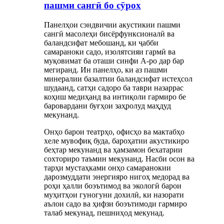
пашми сангӣ бо сӯрох
Панелҳои сэндвичии акустикии пашми
сангӣ масолеҳи бисёрфунксионалӣ ва
баландсифат мебошанд, ки ҷабби
самараноки садо, изолятсияи гармӣ ва
муқовимат ба оташи синфи А-ро дар бар
мегиранд. Ин панелҳо, ки аз пашми
минералии базалтии баландсифат истеҳсол
шудаанд, сатҳи садоро ба таври назаррас
коҳиш медиҳанд ва интиқоли гармиро бе
баровардани буғҳои заҳролуд маҳдуд
мекунанд.
Онҳо барои театрҳо, офисҳо ва мактабҳо
хеле мувофиқ буда, бароҳатии акустикиро
беҳтар мекунанд ва ҳамзамон бехатарии
сохториро таъмин мекунанд. Насби осон ва
тарҳи мустаҳками онҳо самаранокии
дарозмуддати энергияро нигоҳ медорад ва
роҳи ҳалли боэътимод ва экологӣ барои
муҳитҳои гуногуни дохилӣ, ки назорати
аълои садо ва ҳифзи боэътимоди гармиро
талаб мекунад, пешниҳод мекунад.