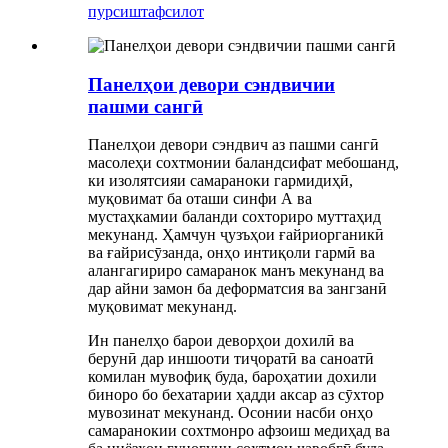
пурсиш
тафсилот
Панелҳои девори сэндвичии
пашми сангӣ
Панелҳои девори сэндвич аз пашми сангӣ
масолеҳи сохтмонии баландсифат мебошанд,
ки изолятсияи самараноки гармидиҳӣ,
муқовимат ба оташи синфи А ва
мустаҳкамии баланди сохториро муттаҳид
мекунанд. Ҳамчун ҷузъҳои ғайриорганикӣ
ва ғайрисӯзанда, онҳо интиқоли гармӣ ва
алангагириро самаранок манъ мекунанд ва
дар айни замон ба деформатсия ва зангзанӣ
муқовимат мекунанд.
Ин панелҳо барои деворҳои дохилӣ ва
берунӣ дар иншооти тиҷоратӣ ва саноатӣ
комилан мувофиқ буда, бароҳатии дохили
биноро бо бехатарии ҳадди аксар аз сӯхтор
мувозинат мекунанд. Осонии насби онҳо
самаранокии сохтмонро афзоиш медиҳад ва