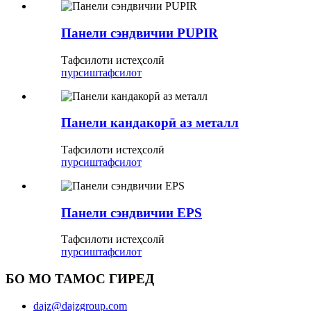
Панели сэндвичии PUPIR
Тафсилоти истеҳсолӣ
пурсиш
тафсилот
Панели кандакорӣ аз металл
Тафсилоти истеҳсолӣ
пурсиш
тафсилот
Панели сэндвичии EPS
Тафсилоти истеҳсолӣ
пурсиш
тафсилот
БО МО ТАМОС ГИРЕД
dajz@dajzgroup.com