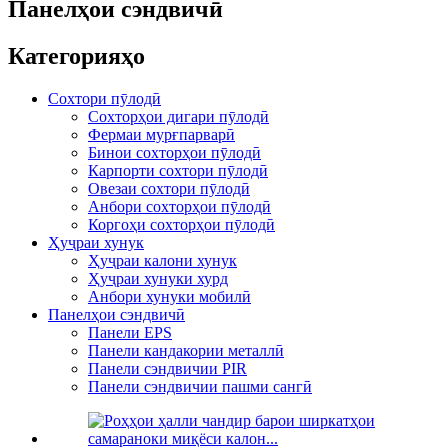
Панелҳои сэндвичӣ
Категорияҳо
Сохтори пӯлодӣ
Сохторҳои дигари пӯлодӣ
Фермаи мурғпарварӣ
Бинои сохторҳои пӯлодӣ
Карпорти сохтори пӯлодӣ
Овезаи сохтори пӯлодӣ
Анбори сохторҳои пӯлодӣ
Коргоҳи сохторҳои пӯлодӣ
Ҳуҷраи хунук
Ҳуҷраи калони хунук
Ҳуҷраи хунуки хурд
Анбори хунуки мобилӣ
Панелҳои сэндвичӣ
Панели EPS
Панели кандакории металлӣ
Панели сэндвичии PIR
Панели сэндвичии пашми сангӣ