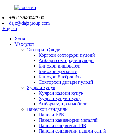
+86 13946047900
dajz@dajzgroup.com
English
Хона
Маҳсулот
Сохтори пӯлодӣ
Коргоҳи сохторҳои пӯлодӣ
Анбори сохторҳои пӯлодӣ
Биноҳои кишоварзӣ
Биноҳои ҷамъиятӣ
Биноҳои бисёрошёна
Сохторҳои дигари пӯлодӣ
Ҳуҷраи хунук
Ҳуҷраи калони хунук
Ҳуҷраи хунуки хурд
Анбори хунуки мобилӣ
Панелҳои сэндвичӣ
Панели EPS
Панели кандакории металлӣ
Панели сэндвичии PIR
Панели сэндвичии пашми сангӣ