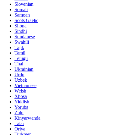
Slovenian
Somali
Samoan
Scots Gaelic
Shona
Sindhi
Sundanese
Swahili
Tajik
Tamil
Telugu
Thai
Ukrainian
Urdu
Uzbek
Vietnamese
Welsh
Xhosa
Yiddish
Yoruba
Zulu
Kinyarwanda
Tatar
Oriya
Turkmen