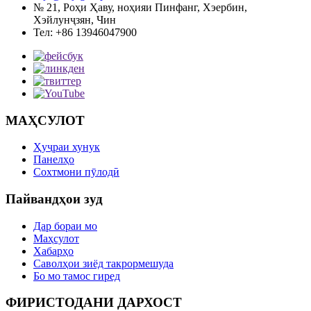
№ 21, Роҳи Ҳаву, ноҳияи Пинфанг, Хэербин,
Хэйлунҷзян, Чин
Тел: +86 13946047900
МАҲСУЛОТ
Ҳуҷраи хунук
Панелҳо
Сохтмони пӯлодӣ
Пайвандҳои зуд
Дар бораи мо
Маҳсулот
Хабарҳо
Саволҳои зиёд такрормешуда
Бо мо тамос гиред
ФИРИСТОДАНИ ДАРХОСТ