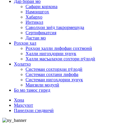
Дар бораи мо
Сафари корхона
Намоишгоҳ
Хабарҳо
Интиқол
Саволҳои зиёд такрормешуда
Сертификатсия
Дастаи мо
Роҳҳои ҳал
Роҳҳои ҳалли лифофаи сохтмонӣ
Ҳалли нигоҳдории хунук
Ҳалли масъалаҳои сохтори пӯлодӣ
Ҳолатҳо
Системаи сохторҳои пӯлодӣ
Системаи сохтани лифофа
Системаи нигоҳдории хунук
Манзили модулӣ
Бо мо тамос гиред
Хона
Маҳсулот
Панелҳои сэндвичӣ