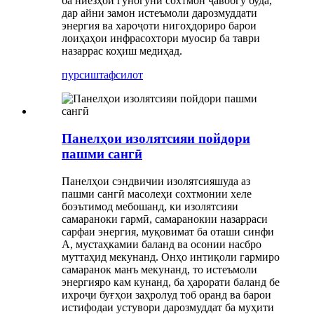
ба ниёзҳои гуногуни сохтмон ҷавобгӯ буда,
дар айни замон истеъмоли дарозмуддати
энергия ва хароҷоти нигоҳдориро барои
лоиҳаҳои инфрасохтори муосир ба таври
назаррас коҳиш медиҳад.
пурсиш
тафсилот
Панелҳои изолятсияи пойдори
пашми сангӣ
Панелҳои сэндвичии изолятсияшуда аз
пашми сангӣ масолеҳи сохтмонии хеле
боэътимод мебошанд, ки изолятсияи
самараноки гармӣ, самаранокии назарраси
сарфаи энергия, муқовимат ба оташи синфи
А, мустаҳкамии баланд ва осонии насбро
муттаҳид мекунанд. Онҳо интиқоли гармиро
самаранок манъ мекунанд, то истеъмоли
энергияро кам кунанд, ба ҳарорати баланд бе
ихроҷи буғҳои заҳролуд тоб оранд ва барои
истифодаи устувори дарозмуддат ба муҳити