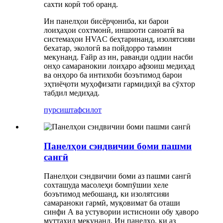
сахти корӣ тоб оранд.
Ин панелҳои бисёрҷониба, ки барои
лоиҳаҳои сохтмонӣ, иншооти саноатӣ ва
системаҳои HVAC беҳтаринанд, изолятсияи
бехатар, экологӣ ва пойдорро таъмин
мекунанд. Ғайр аз ин, раванди оддии насби
онҳо самаранокии лоиҳаро афзоиш медиҳад
ва онҳоро ба интихоби боэътимод барои
эҳтиёҷоти муҳофизати гармидиҳӣ ва сӯхтор
табдил медиҳад.
пурсиш
тафсилот
Панелҳои сэндвичии боми пашми
сангӣ
Панелҳои сэндвичии боми аз пашми сангӣ
сохташуда масолеҳи бомпӯшии хеле
боэътимод мебошанд, ки изолятсияи
самараноки гармӣ, муқовимат ба оташи
синфи А ва устувории истисноии обу ҳаворо
муттаҳид мекунанд. Ин панелҳо, ки аз