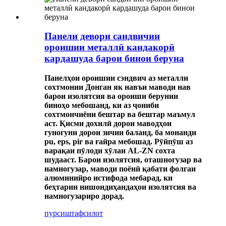
Панели девори сандвичии
ороишии металлӣ кандакорӣ
кардашуда барои бинои беруна
Панелҳои ороишии сэндвич аз металли
сохтмонии Донган як навъи маводи нав
барои изолятсия ва ороиши берунии
биноҳо мебошанд, ки аз ҷониби
сохтмончиёни бештар ва бештар маъмул
аст. Қисми дохилӣ дорои маводҳои
гуногуни дорои зичии баланд, ба монанди
pu, eps, pir ва ғайра мебошад. Рӯйпӯш аз
варақаи пӯлоди хӯлаи AL-ZN сохта
шудааст. Барои изолятсия, оташногузар ва
намногузар, маводи поёнӣ қабати фолгаи
алюминийро истифода мебарад, ки
беҳтарин нишондиҳандаҳои изолятсия ва
намногузариро дорад.
пурсиш
тафсилот