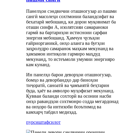
Панелҳои сэндвичии оташногузар аз пашми
сангӣ масолеҳи сохтмонии баландсифат ва
бехатарӣ мебошанд, ки дорои муқовимат ба
оташи синфи А, изолятсияи самараноки
гармӣ ва бартариҳои истисноии сарфаи
энергия мебошанд. Ҳамчун ҷузъҳои
ғайриорганикӣ, онҳо аланга ва буғҳои
заҳролудро самаранок маҳкам мекунанд ва
ҳамзамон интиқоли гармиро маҳдуд
мекунанд, то истеъмоли умумии энергияро
кам кунанд.
Ин панелҳо барои деворҳои оташногузар,
бомҳо ва деворбандҳо дар биноҳои
тиҷоратӣ, саноатӣ ва ҷамъиятӣ беҳтарин
буда, ҳаёт ва амволро муҳофизат мекунанд.
Қувваи баланди сохторӣ ва осонии насби
онҳо равандҳои сохтмонро содда мегардонад
ва онҳоро ба интихоби боэътимод ва
камхарҷ табдил медиҳад.
пурсиш
тафсилот