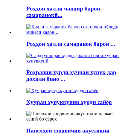
Роҳҳои ҳалли чандир барои
самаранокӣ...
Роҳҳои ҳалли самаранок барои ...
Роҳравии хурди ҳуҷраи хунук дар
дохили бино ...
Ҳуҷраи хунуккунии хурди сайёр
Панелҳои сэндвичии акустикии